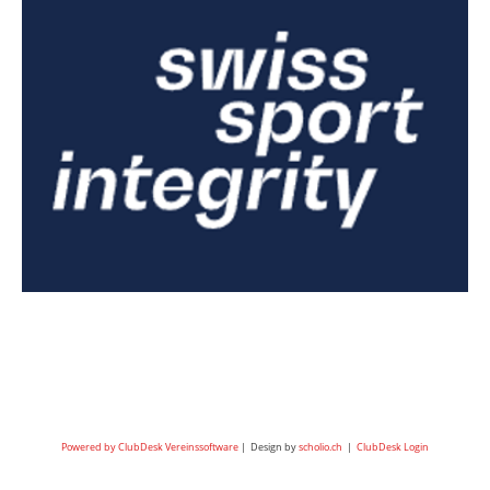
Powered by ClubDesk Vereinssoftware
| Design by
scholio.ch
|
ClubDesk Login